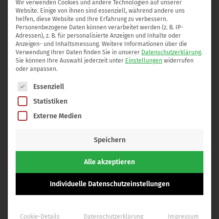
Wir verwenden Cookies und andere Technologien auf unserer
auf eine texturierte Oberfläche. Die Texturierung der
Website. Einige von ihnen sind essenziell, während andere uns
Implantate gewährleistet das sichere Einheilen der
helfen, diese Website und Ihre Erfahrung zu verbessern.
Personenbezogene Daten können verarbeitet werden (z. B. IP-
Implantate. Die Rate der Kapselfibrosen ist deutlich geringer
Adressen), z. B. für personalisierte Anzeigen und Inhalte oder
als bei nicht-texturierten glatten Implantaten.
Anzeigen- und Inhaltsmessung.
Weitere Informationen über die
Verwendung Ihrer Daten finden Sie in unserer
Datenschutzerklärung
.
Sie können Ihre Auswahl jederzeit unter
Einstellungen
widerrufen
In den vergangenen Monaten wurde viel über texturierte
oder anpassen.
Implantate im Zusammenhang mit dem sehr selten
Es folgt eine Liste der Service-Gruppen, für die eine Einwilli
Essenziell
auftretenden ALCL-Lymphom (großzelliges anaplastisches
Statistiken
Lymphom) geschrieben, das gehäuft auftrat in Verbindung
Externe Medien
mit grobtexturierten Implantaten der Firma Allergan. Ein
wissenschaftlicher Zusammenhang konnte nicht bewiesen
Speichern
werden, jedoch hat Allergan alle anatomisch-texturierten
Implantate vom Markt genommen.
Alle akzeptieren
Die Hersteller Sebbin und Polytech bieten vorzugsweise
Individuelle Datenschutzeinstellungen
mikrotexturierte Implantate an. Die von Ihnen entwickelte
gröbere Texturierung für die anatomischen Implantate ist
Cookie-Details
Datenschutzerklärung
Impressum