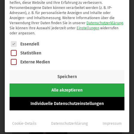
14. März 2019
helfen, diese Website und Ihre Erfahrung zu verbessern.
Personenbezogene Daten können verarbeitet werden (z. B. IP-
Heute möchte ich Sie zu den aktuellen Nachrichten
Adressen), z. B. für personalisierte Anzeigen und Inhalte oder
Anzeigen- und Inhaltsmessung.
Weitere Informationen über die
über Allergan Implantate und die in der Aestehtic
Verwendung Ihrer Daten finden Sie in unserer
Datenschutzerklärung
.
Sie können Ihre Auswahl jederzeit unter
Einstellungen
widerrufen
Clinic Dr. Omar verwendeten Implantat-Hersteller
oder anpassen.
informieren, um Ihnen einen…
Es folgt eine Liste der Service-Gruppen, für die eine Einwilli
Essenziell
weiterlesen »
Statistiken
Externe Medien
Speichern
Alle akzeptieren
Individuelle Datenschutzeinstellungen
Cookie-Details
Datenschutzerklärung
Impressum