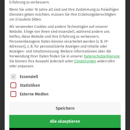
Erfahrung zu verbessern.
sollte jeder gerade in den dunklen Wintermonaten
Wenn Sie unter 16 Jahre alt sind und Ihre Zustimmung zu freiwilligen
dieses Vitamin extra zu sich nehmen! Es lässt nicht nur
Diensten geben möchten, müssen Sie Ihre Erziehungsberechtigten
Haare wachsen, sondern verbessert das Hautbild und
um Erlaubnis bitten.
hellt die Stimmung auf!
Wir verwenden Cookies und andere Technologien auf unserer
Website. Einige von ihnen sind essenziell, während andere uns
Der andere Rat ist für die Ü40-Power-Generation
helfen, diese Website und Ihre Erfahrung zu verbessern.
Personenbezogene Daten können verarbeitet werden (z. B. IP-
besonders wichtig.
Adressen), z. B. für personalisierte Anzeigen und Inhalte oder
Der Hormonspiegel sinkt signifikant in diesem Alter,
Anzeigen- und Inhaltsmessung.
Weitere Informationen über die
Verwendung Ihrer Daten finden Sie in unserer
Datenschutzerklärung
.
was sich nicht nur den Stoffwechsel auswirkt, sondern
Sie können Ihre Auswahl jederzeit unter
Einstellungen
widerrufen
auch die Haut schlaff und faltig werden lässt. Die
oder anpassen.
Stimmungslage gerät meist etwas deprimiert oder
Es folgt eine Liste der Service-Gruppen, für die eine Einwilli
Essenziell
frustriert. Der Blick in den Spiegel lässt einen oft
Statistiken
binnen einer Woche 20 Jahre älter wirken. Daher
Externe Medien
substituiert eure fehlenden Hormone durch natürliche
Östrogene wie Isoflavone, die nicht nur das Hautbild
Speichern
verbessern, sondern auch das Altern sanft
ausbremsen.
Alle akzeptieren
Und der letzte Rat ist mit der Wichtigste: Liebt euch