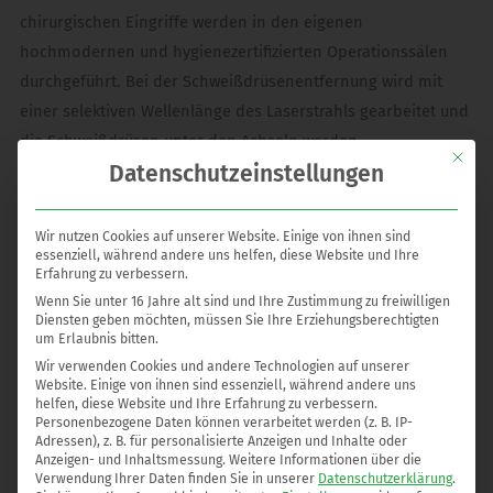
chirurgischen Eingriffe werden in den eigenen
hochmodernen und hygienezertifizierten Operationssälen
durchgeführt. Bei der Schweißdrüsenentfernung wird mit
einer selektiven Wellenlänge des Laserstrahls gearbeitet und
die Schweißdrüsen unter den Achseln werden
Mit die
Datenschutzeinstellungen
eingeschmolzen. Anschließend werden die verödeten
Schweißdrüsen mit einer feinen chirurgischen Löffelkanüle
abgesaugt.
Wir nutzen Cookies auf unserer Website. Einige von ihnen sind
essenziell, während andere uns helfen, diese Website und Ihre
Erfahrung zu verbessern.
Schweißdrüsenabsaugung: Kosten und Ablauf
Wenn Sie unter 16 Jahre alt sind und Ihre Zustimmung zu freiwilligen
Nach dem Eingriff, der unter Lokalanästhesie vorgenommen
Diensten geben möchten, müssen Sie Ihre Erziehungsberechtigten
wird, können Betroffene ihren Alltag wieder unbeschwerter
um Erlaubnis bitten.
beschreiten und von einer verbesserten Lebensqualität
Wir verwenden Cookies und andere Technologien auf unserer
Website. Einige von ihnen sind essenziell, während andere uns
profitieren. Die Hyperhidrose-Behandlung vermindert
helfen, diese Website und Ihre Erfahrung zu verbessern.
Personenbezogene Daten können verarbeitet werden (z. B. IP-
langfristig übermäßiges Schwitzen. Auch die Ausfallzeit nach
Adressen), z. B. für personalisierte Anzeigen und Inhalte oder
dem Eingriff beträgt nur ein Wochenende. Wer also
Anzeigen- und Inhaltsmessung.
Weitere Informationen über die
Verwendung Ihrer Daten finden Sie in unserer
Datenschutzerklärung
.
dauerhaft unter diesem Problem leidet, findet Erleichterung