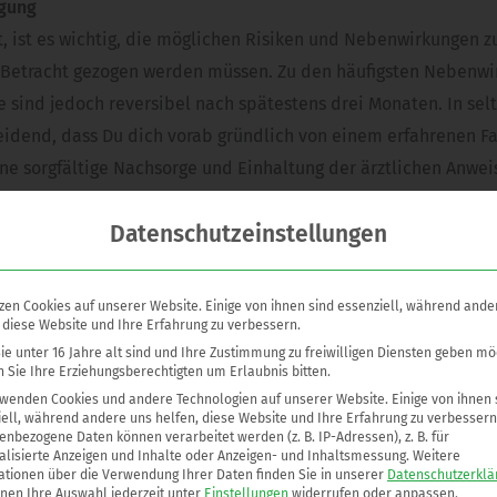
ugung
, ist es wichtig, die möglichen Risiken und Nebenwirkungen zu
in Betracht gezogen werden müssen. Zu den häufigsten Nebenw
 sind jedoch reversibel nach spätestens drei Monaten. In sel
idend, dass Du dich vorab gründlich von einem erfahrenen Fac
eine sorgfältige Nachsorge und Einhaltung der ärztlichen Anw
ess fördern.
Datenschutzeinstellungen
ntscheidend für ein zufriedenstellendes Ergebnis
n noch zusätzlich an Gewicht. Dies kann zu einem Hautübersc
zen Cookies auf unserer Website. Einige von ihnen sind essenziell, während ande
die Liposuktion erfolgen sollte. Bei straffer Haut kann die Li
 diese Website und Ihre Erfahrung zu verbessern.
ngsoperation nachzudenken, oder über eine Gewichtsabnahme vo
e unter 16 Jahre alt sind und Ihre Zustimmung zu freiwilligen Diensten geben mö
 Sie Ihre Erziehungsberechtigten um Erlaubnis bitten.
 wurde.
rwenden Cookies und andere Technologien auf unserer Website. Einige von ihnen 
ell, während andere uns helfen, diese Website und Ihre Erfahrung zu verbessern
absaugung
nbezogene Daten können verarbeitet werden (z. B. IP-Adressen), z. B. für
alisierte Anzeigen und Inhalte oder Anzeigen- und Inhaltsmessung.
Weitere
 für Ihren Heilungsprozess und das endgültige ästhetische Erg
ationen über die Verwendung Ihrer Daten finden Sie in unserer
Datenschutzerklä
nnen Ihre Auswahl jederzeit unter
Einstellungen
widerrufen oder anpassen.