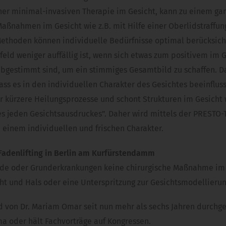
ner minimal-invasiven Therapie im Gesicht, kann zu einem g
Maßnahmen im Gesicht wie z.B. mit Hilfe einer Oberlidstraffun
ethoden können individuelle Bedürfnisse optimal berücksicht
eld weniger auffällig ist, wenn sich etwas zum positivem im Ge
gestimmt sind, um ein stimmiges Gesamtbild zu schaffen. Das
ss es in den individuellen Charakter des Gesichtes beeinfluss
er kürzere Heilungsprozesse und schont Strukturen im Gesich
nes jeden Gesichtsausdruckes”. Daher wird mittels der PRESTO-
 einem individuellen und frischen Charakter.
-Fadenlifting in Berlin am Kurfürstendamm
nde oder Grunderkrankungen keine chirurgische Maßnahme im 
cht und Hals oder eine Unterspritzung zur Gesichtsmodellierun
d von Dr. Mariam Omar seit nun mehr als sechs Jahren durchge
ma oder hält Fachvorträge auf Kongressen.