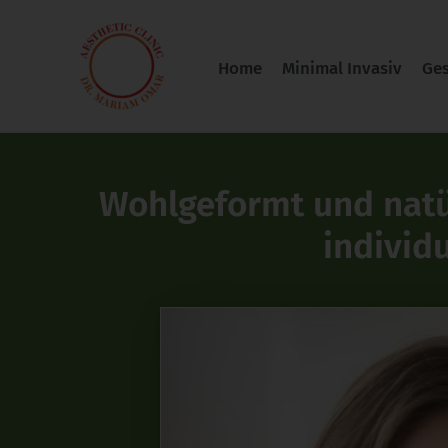
Zum
Inhalt
Home
Minimal Invasiv
Ges
springen
Wohlgeformt und natür
individ