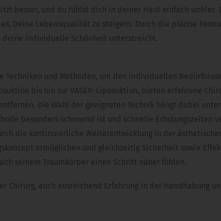
zt besser, und du fühlst dich in deiner Haut einfach wohler. 
t es, Deine Lebensqualität zu steigern. Durch die präzise For
deine individuelle Schönheit unterstreicht.
ene Techniken und Methoden, um den individuellen Bedürfniss
suktion bis hin zur VASER-Liposuktion, bieten erfahrene Chir
 entfernen. Die Wahl der geeigneten Technik hängt dabei unt
hode besonders schonend ist und schnelle Erholungszeiten ve
ch die kontinuierliche Weiterentwicklung in der ästhetischen
onzept ermöglichen und gleichzeitig Sicherheit sowie Effekti
ich seinem Traumkörper einen Schritt näher fühlen.
n, der Chirurg, auch ausreichend Erfahrung in der Handhabun