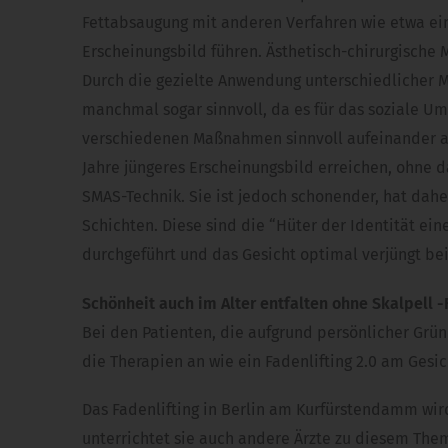
Fettabsaugung mit anderen Verfahren wie etwa ei
Erscheinungsbild führen. Ästhetisch-chirurgische 
Durch die gezielte Anwendung unterschiedlicher M
manchmal sogar sinnvoll, da es für das soziale Umf
verschiedenen Maßnahmen sinnvoll aufeinander ab
Jahre jüngeres Erscheinungsbild erreichen, ohne da
SMAS-Technik. Sie ist jedoch schonender, hat dah
Schichten. Diese sind die “Hüter der Identität ei
durchgeführt und das Gesicht optimal verjüngt bei
Schönheit auch im Alter entfalten ohne Skalpell 
Bei den Patienten, die aufgrund persönlicher Grü
die Therapien an wie ein Fadenlifting 2.0 am Gesi
Das Fadenlifting in Berlin am Kurfürstendamm wir
unterrichtet sie auch andere Ärzte zu diesem The