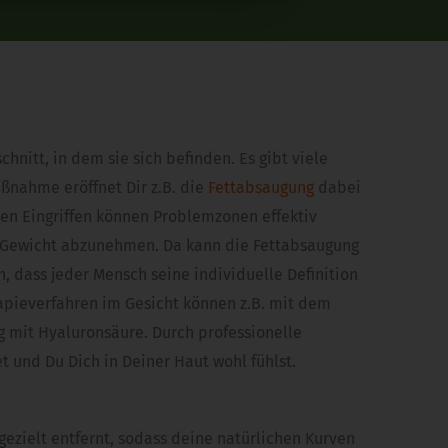
itt, in dem sie sich befinden. Es gibt viele
aßnahme eröffnet Dir z.B. die
Fettabsaugung
dabei
ten Eingriffen können Problemzonen effektiv
n Gewicht abzunehmen. Da kann die Fettabsaugung
n, dass jeder Mensch seine individuelle Definition
apieverfahren im Gesicht können z.B. mit dem
g mit Hyaluronsäure. Durch professionelle
t und Du Dich in Deiner Haut wohl fühlst.
ezielt entfernt, sodass deine natürlichen Kurven