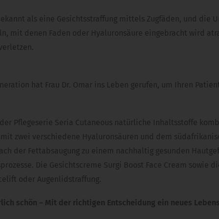
ekannt als eine Gesichtsstraffung mittels Zugfäden, und die U
, mit denen Faden oder Hyaluronsäure eingebracht wird atrau
verletzen.
neration hat Frau Dr. Omar ins Leben gerufen, um Ihren Patie
r Pflegeserie Seria Cutaneous natürliche Inhaltsstoffe kombi
mit zwei verschiedene Hyaluronsäuren und dem südafrikanisch
nach der Fettabsaugung zu einem nachhaltig gesunden Hautge
prozesse. Die Gesichtscreme Surgi Boost Face Cream sowie d
lift oder Augenlidstraffung.
ch schön – Mit der richtigen Entscheidung ein neues Lebens