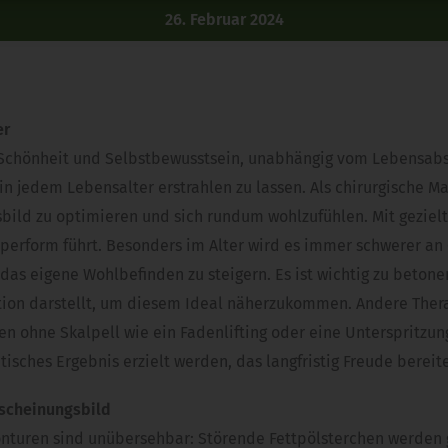
26. Februar 2024
er
Schönheit und Selbstbewusstsein, unabhängig vom Lebensabschn
n jedem Lebensalter erstrahlen zu lassen. Als chirurgische M
sbild zu optimieren und sich rundum wohlzufühlen. Mit geziel
perform führt. Besonders im Alter wird es immer schwerer a
 das eigene Wohlbefinden zu steigern. Es ist wichtig zu betone
tion darstellt, um diesem Ideal näherzukommen. Andere Ther
n ohne Skalpell wie ein Fadenlifting oder eine Unterspritzun
sches Ergebnis erzielt werden, das langfristig Freude bereite
rscheinungsbild
onturen sind unübersehbar: Störende Fettpölsterchen werden g