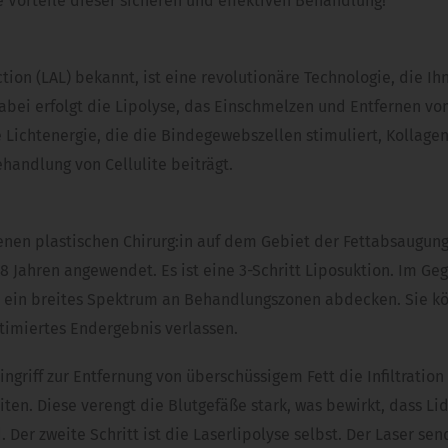
 Vorteile dieser sicheren und effektiven Behandlung!
tion (LAL) bekannt, ist eine revolutionäre Technologie, die Ih
abei erfolgt die Lipolyse, das Einschmelzen und Entfernen vom
 Lichtenergie, die die Bindegewebszellen stimuliert, Kollage
ehandlung von Cellulite beiträgt.
renen plastischen Chirurg:in auf dem Gebiet der Fettabsaugung. 
 8 Jahren angewendet. Es ist eine 3-Schritt Liposuktion. Im Ge
 ein breites Spektrum an Behandlungszonen abdecken. Sie könn
timiertes Endergebnis verlassen.
ingriff zur Entfernung von überschüssigem Fett die Infiltrat
en. Diese verengt die Blutgefäße stark, was bewirkt, dass Li
er zweite Schritt ist die Laserlipolyse selbst. Der Laser sen