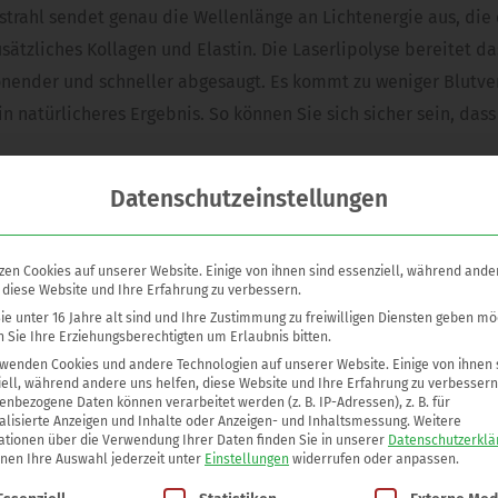
trahl sendet genau die Wellenlänge an Lichtenergie aus, die 
sätzliches Kollagen und Elastin. Die Laserlipolyse bereitet d
chonender und schneller abgesaugt. Es kommt zu weniger Blutv
n natürlicheres Ergebnis. So können Sie sich sicher sein, dass
ber herkömmlichen Methoden?
Datenschutzeinstellungen
uktion ist für das Gewebe schonender. Darüber hinaus ist bei
ft somit deutlich besser ab. Dies bedeutet nach der Entfernun
e schnellere Genesung. Daher sind Sie nach der Operation deu
zen Cookies auf unserer Website. Einige von ihnen sind essenziell, während ande
 diese Website und Ihre Erfahrung zu verbessern.
e unter 16 Jahre alt sind und Ihre Zustimmung zu freiwilligen Diensten geben mö
 Sie Ihre Erziehungsberechtigten um Erlaubnis bitten.
er Operation durch eine hochdosierte Gabe von Vitamin C, da 
rwenden Cookies und andere Technologien auf unserer Website. Einige von ihnen 
 nach aus dem Gewebe holen, wo es bis zu sieben Tage gespei
ell, während andere uns helfen, diese Website und Ihre Erfahrung zu verbessern
nbezogene Daten können verarbeitet werden (z. B. IP-Adressen), z. B. für
agen. Es sorgt für eine geringe Schwellneigung, den schnelle
alisierte Anzeigen und Inhalte oder Anzeigen- und Inhaltsmessung.
Weitere
ationen über die Verwendung Ihrer Daten finden Sie in unserer
Datenschutzerklä
er Genesung.
nnen Ihre Auswahl jederzeit unter
Einstellungen
widerrufen oder anpassen.
lgt eine Liste der Service-Gruppen, für die eine Einwilligung 