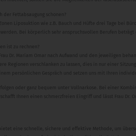
ach der Fettabsaugung schonen?
i Zonen Liposuktion wie z.B. Bauch und Hüfte drei Tage bei Bür
erden. Bei körperlich sehr anspruchsvollen Berufen beträgt di
en ist zu rechnen?
ei Frau Dr. Mariam Omar nach Aufwand und den jeweiligen behan
e Regionen verschlanken zu lassen, dies in nur einer Sitzung 
 einem persönlichen Gespräch und setzen uns mit Ihren indiv
rfolgen oder ganz bequem unter Vollnarkose. Bei einer Kombi
schafft Ihnen einen schmerzfreien Eingriff und lässt Frau Dr. 
etet eine schnelle, sichere und effektive Methode, um überschü