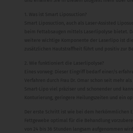
und erfahren Sie in diesem Blogtext mehr über die
1. Was ist Smart Liposuction?
Smart Liposuction, auch als Laser-Assisted Liposuc
beim Fettabsaugen mittels Laserlipolyse bietet. D
weitere wichtige Komponente der Laserlipo ist die
zusätzlichen Hautstraffheit führt und positiv zur B
2. Wie funktioniert die Laserlipolyse?
Eines vorweg: Dieser Eingriff bedarf einer/s erfah
Verfahren durch Frau Dr. Omar schon seit mehr als
Smart-Lipo viel präziser und schonender und kann
Konturierung, geringere Heilungszeiten und ein op
Der erste Schritt ist wie bei dem herkömmlichen E
Fettgewebe optimal für die Behandlung vorzubereit
von 24 bis 36 Stunden langsam aufgenommen wird. D