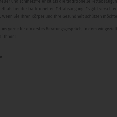
ler und schmerzfreier ist als die traditionelle Fettabsaugung
elt als bei der traditionellen Fettabsaugung. Es gibt verschi
n. Wenn Sie Ihren Körper und Ihre Gesundheit schützen möchten
uns gerne für ein erstes Beratungsgespräch, in dem wir geziel
i Ihnen!
ie