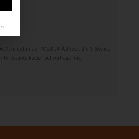
um
6.11. findet in der POLIKUM Ästhetik die 3. Beauty
 interessante kurze Fachvorträge mit…