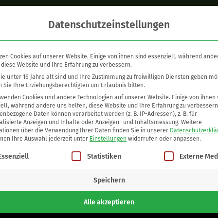
Datenschutzeinstellungen
zen Cookies auf unserer Website. Einige von ihnen sind essenziell, während ande
 diese Website und Ihre Erfahrung zu verbessern.
ar zu Angelina Jolie´s Brustamputation (Mastektomie). Dann 
e unter 16 Jahre alt sind und Ihre Zustimmung zu freiwilligen Diensten geben mö
 Sie Ihre Erziehungsberechtigten um Erlaubnis bitten.
 bei einer GNTM Finalistin, viel Spaß beim Lesen!
rwenden Cookies und andere Technologien auf unserer Website. Einige von ihnen 
ell, während andere uns helfen, diese Website und Ihre Erfahrung zu verbessern
nbezogene Daten können verarbeitet werden (z. B. IP-Adressen), z. B. für
alisierte Anzeigen und Inhalte oder Anzeigen- und Inhaltsmessung.
Weitere
ationen über die Verwendung Ihrer Daten finden Sie in unserer
Datenschutzerklä
nnen Ihre Auswahl jederzeit unter
Einstellungen
widerrufen oder anpassen.
lgt eine Liste der Service-Gruppen, für die eine Einwilligung 
Essenziell
Statistiken
Externe Med
Speichern
Alle akzeptieren