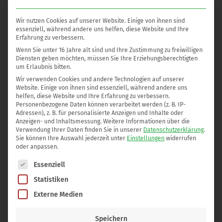
Diese schwemmt die Fettzellen auf und verschließt die
Blutgefäße. Die Lösung wirkt eine halbe Stunde ein.
Wir nutzen Cookies auf unserer Website. Einige von ihnen sind
essenziell, während andere uns helfen, diese Website und Ihre
Anschließend beginnt Frau Dr. Omar mit dem
Laserverfahren
Erfahrung zu verbessern.
im Fettgewebe
und
unterhalb der Haut
.
Wenn Sie unter 16 Jahre alt sind und Ihre Zustimmung zu freiwilligen
Diensten geben möchten, müssen Sie Ihre Erziehungsberechtigten
um Erlaubnis bitten.
Nachdem das Fettgewebe ausreichend behandelt wurde,
Wir verwenden Cookies und andere Technologien auf unserer
erfolgt die
Körperformung
. Hierbei wird das
verflüssigte Fett
Website. Einige von ihnen sind essenziell, während andere uns
abgesaugt
und das Bein schlank und wohl geformt.
helfen, diese Website und Ihre Erfahrung zu verbessern.
Personenbezogene Daten können verarbeitet werden (z. B. IP-
Adressen), z. B. für personalisierte Anzeigen und Inhalte oder
Der Zugang unter die Haut erfolgt über kleinste Einschnitte in
Anzeigen- und Inhaltsmessung.
Weitere Informationen über die
der Haut von ca. 4mm.
Verwendung Ihrer Daten finden Sie in unserer
Datenschutzerklärung
.
Sie können Ihre Auswahl jederzeit unter
Einstellungen
widerrufen
oder anpassen.
Diese werden zum Abschluß der Operation wieder vernäht.
Es folgt eine Liste der Service-Gruppen, für die eine Einwilli
Essenziell
6. Der Behandlungsablauf: Was Sie erwarten können
Statistiken
Die innovative Laserlipolyse bietet Dir die Möglichkeit, Deine
Externe Medien
Beinform nachhaltig zu verbessern.
Speichern