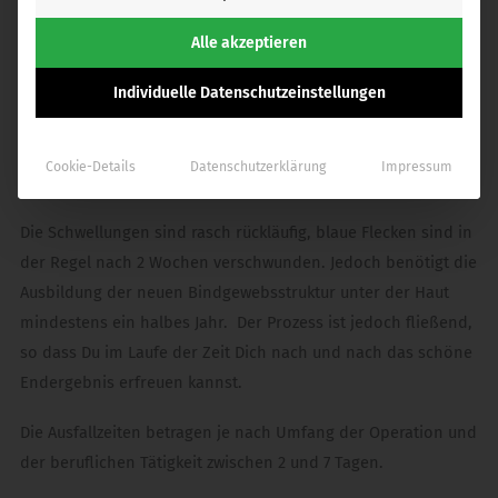
Die postoperative Schwellung , die der Körper immer für die
Heilung entwickelt, sowie die Schmerzen sind deutlich
Alle akzeptieren
geringer ausgeprägt wie bei den herkömmlichen Verfahren.
Es fühlt sich an „wie ein starker Muskelkater“. Für den
Individuelle Datenschutzeinstellungen
Zeitraum von
6 Wochen ist die Kompressionshose
zu tragen.
Dr. Omar empfiehlt
nach 2 Wochen mit der Endermologie
Cookie-Details
Datenschutzerklärung
Impressum
oder Lymphdrainage zu beginnen.
Die Schwellungen sind rasch rückläufig, blaue Flecken sind in
der Regel nach 2 Wochen verschwunden. Jedoch benötigt die
Ausbildung der neuen Bindgewebsstruktur unter der Haut
mindestens ein halbes Jahr. Der Prozess ist jedoch fließend,
so dass Du im Laufe der Zeit Dich nach und nach das schöne
Endergebnis erfreuen kannst.
Die Ausfallzeiten betragen je nach Umfang der Operation und
der beruflichen Tätigkeit zwischen 2 und 7 Tagen.