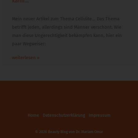
kann…
14. Dezember 2016
Mein neuer Artikel zum Thema Cellulite... Das Thema
betrifft jeden, allerdings sind Männer verschont. Wie
man diese Ungerechtigkeit bekämpfen kann, hier ein
paar Wegweiser:
weiterlesen »
Home
Datenschutzerklärung
Impressum
© 2026 Beauty Blog von
Dr. Mariam Omar