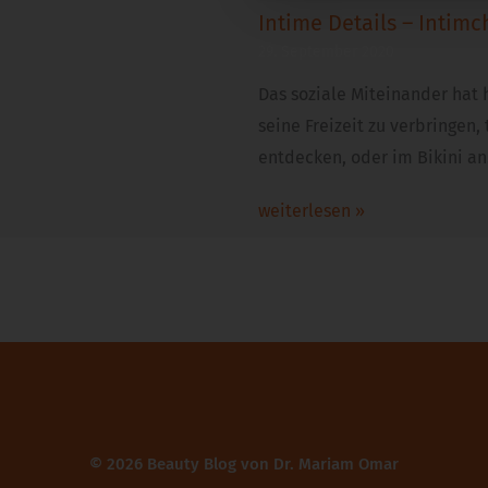
Intime Details – Intimch
29. September 2020
Das soziale Miteinander hat 
seine Freizeit zu verbringen,
entdecken, oder im Bikini a
weiterlesen »
© 2026 Beauty Blog von
Dr. Mariam Omar