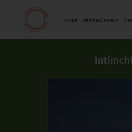
Zum
Inhalt
Home
Minimal Invasiv
Ges
springen
Intimchi