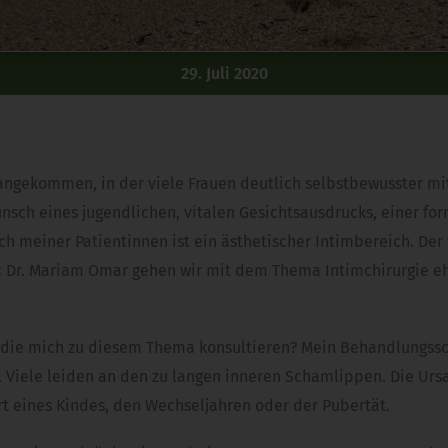
29. Juli 2020
t angekommen, in der viele Frauen deutlich selbstbewusster 
sch eines jugendlichen, vitalen Gesichtsausdrucks, einer fo
h meiner Patientinnen ist ein ästhetischer Intimbereich. Der 
nic Dr. Mariam Omar gehen wir mit dem Thema Intimchirurgie eh
die mich zu diesem Thema konsultieren? Mein Behandlungssch
Viele leiden an den zu langen inneren Schamlippen. Die Ursa
t eines Kindes, den Wechseljahren oder der Pubertät.