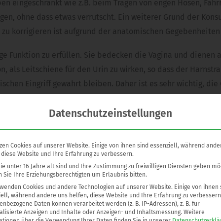
eben eingeschränkt wie z.B. beim Tragen von engen Hosen, Fah
tragen, ohne dass etwas verrutscht. Ein weiterer Grund der Ko
h zu korrigieren ist aufgrund der anatomischen Gegebenheiten
ige Funktion zu erfüllen. Sie bedecken die Vagina und dienen
 als Leitschiene für den Urin zu wirken, so dass der Harnstra
chen Eingriff gewahrt bleiben. Daher ist es sehr wichtig, di
Datenschutzeinstellungen
chirurgische Techniken, sozusagen „Schnittmuster“ zur Verfüg
ision. Dies hört sich für den Laien natürlich sehr kompliziert
zen Cookies auf unserer Website. Einige von ihnen sind essenziell, während ande
tersuchung die Technik genau erklärt und aufgezeichnet. Das
 diese Website und Ihre Erfahrung zu verbessern.
Angst und Befürchtungen.
e unter 16 Jahre alt sind und Ihre Zustimmung zu freiwilligen Diensten geben mö
 Sie Ihre Erziehungsberechtigten um Erlaubnis bitten.
rwenden Cookies und andere Technologien auf unserer Website. Einige von ihnen 
u Frau
ell, während andere uns helfen, diese Website und Ihre Erfahrung zu verbessern
fe einer linearen Schnittführung am Übergang großer zu kle
nbezogene Daten können verarbeitet werden (z. B. IP-Adressen), z. B. für
alisierte Anzeigen und Inhalte oder Anzeigen- und Inhaltsmessung.
Weitere
, sondern auch schmaler und gestrafft. Aber es muss darauf ge
ationen über die Verwendung Ihrer Daten finden Sie in unserer
Datenschutzerklä