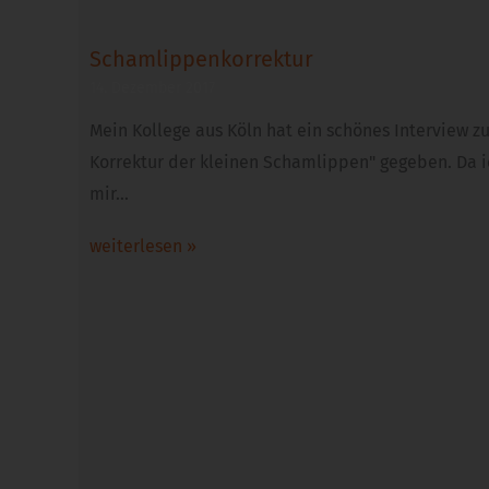
Schamlippenkorrektur
14. Dezember 2017
Mein Kollege aus Köln hat ein schönes Interview z
Korrektur der kleinen Schamlippen" gegeben. Da ic
mir…
weiterlesen »