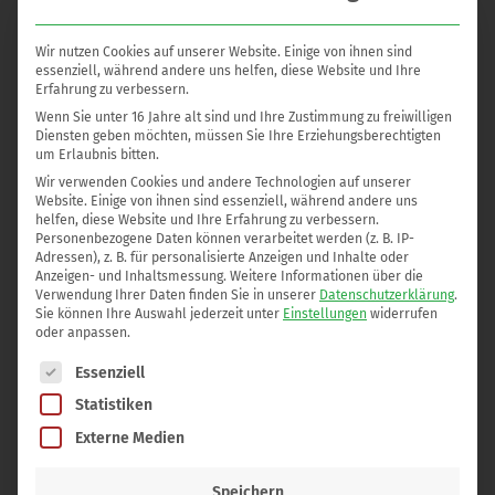
das
Fettgewebe mit dem Laser eingeschmolzen
Wir nutzen Cookies auf unserer Website. Einige von ihnen sind
essenziell, während andere uns helfen, diese Website und Ihre
die
Unterhautschicht gestrafft und die
Erfahrung zu verbessern.
Kollagensynthese angereg
t.
Wenn Sie unter 16 Jahre alt sind und Ihre Zustimmung zu freiwilligen
Diensten geben möchten, müssen Sie Ihre Erziehungsberechtigten
um Erlaubnis bitten.
Anschließend wird das eingeschmolzenen Fett abgesaugt
Wir verwenden Cookies und andere Technologien auf unserer
und der Hals schlank geformt.
Website. Einige von ihnen sind essenziell, während andere uns
helfen, diese Website und Ihre Erfahrung zu verbessern.
Nach der Operation wird der Hals mit einem Tape für eine
Personenbezogene Daten können verarbeitet werden (z. B. IP-
Adressen), z. B. für personalisierte Anzeigen und Inhalte oder
Woche fixiert, um lange und auffällige Schwellungen zu
Anzeigen- und Inhaltsmessung.
Weitere Informationen über die
Verwendung Ihrer Daten finden Sie in unserer
Datenschutzerklärung
.
vermeiden. Es wird nach einer Woche entfernt. Das
Sie können Ihre Auswahl jederzeit unter
Einstellungen
widerrufen
Kompressionsmieder sollte für zwie Wochen getragen
oder anpassen.
werden Tag und Nacht und für weitere zwei Wochen nur
Es folgt eine Liste der Service-Gruppen, für die eine Einwilli
Essenziell
Nachts. Es kann natürlich stundenweise abgelegt werden.
Statistiken
Um eine rasche Heilung und Abschwellung zu garantieren,
Externe Medien
wird empfohlen die angebotene Lymphdrainage
Speichern