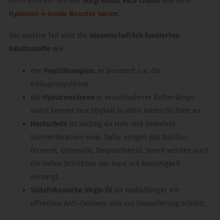
Form sind ein Teil der
Surgi Boost Face Cream
und dem
Hyaluron-4-Iconic Booster Serum
.
Der andere Teil sind die
wissenschaftlich fundierten
Inhaltsstoffe
wie
der
Peptidkomplex
: er boostert u.a. die
Kollagensynthese
die
Hyaluronsäuren
in verschiedener Kettenlänge:
somit kommt Feuchtigkeit in allen Hautschichten an
Hautschutz
ist wichtig da Hals und Dekolleté
Sonnenterassen sind. Dafür sorgen das Bacillus
ferment, Ceramide, Dexpanthenol. Somit werden auch
die tiefen Schichten der Haut mit Feuchtigkeit
versorgt.
Südafrikansiche Virgin Öl
als Radialfänger ein
effektives Anti-Oxidans, das vor Hautalterung schützt.