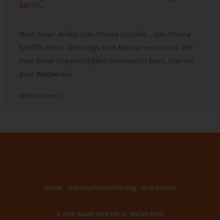
kann…
14. Dezember 2016
Mein neuer Artikel zum Thema Cellulite... Das Thema
betrifft jeden, allerdings sind Männer verschont. Wie
man diese Ungerechtigkeit bekämpfen kann, hier ein
paar Wegweiser:
weiterlesen »
Home
Datenschutzerklärung
Impressum
© 2026 Beauty Blog von
Dr. Mariam Omar