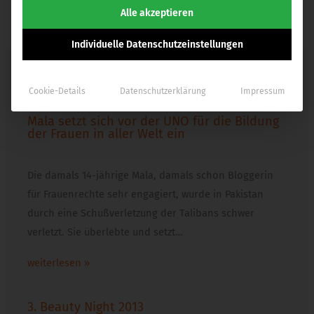
Alle akzeptieren
Individuelle Datenschutzeinstellungen
weitere Beiträge
Cookie-Details
Datenschutzerklärung
Impressum
Mala setzt sich vor der UNO für die Bildung
der Frauen in aller Welt ein
15. Juli 2013
Die damals 14-jährige Mala, damals schon Bloggerin
für Frauenrechte sehr engagiert, wurde in Pakistan
durch eine Schußverletzung der Talibans schwer
verletzt. Sie überlebte und setzt…
weiterlesen »
3. Beauty Night 2013