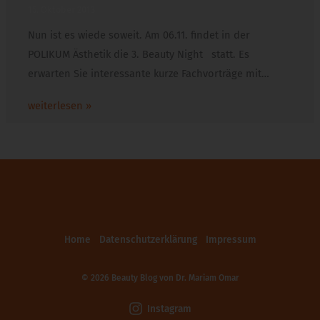
15. Oktober 2013
Nun ist es wiede soweit. Am 06.11. findet in der
POLIKUM Ästhetik die 3. Beauty Night statt. Es
erwarten Sie interessante kurze Fachvorträge mit…
weiterlesen »
Home
Datenschutzerklärung
Impressum
© 2026 Beauty Blog von
Dr. Mariam Omar
Instagram