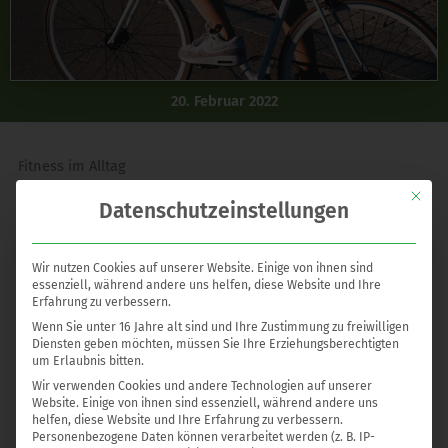
20. Februar 2022
Fitness im Alltag
„Make your body work for you“
Mit die
Datenschutzeinstellungen
Wie Eingangs schon erwähnt, den Hang zur Bequemlichkeit
vergessen und den Drang zur Bewegung ausleben:
Wir nutzen Cookies auf unserer Website. Einige von ihnen sind
essenziell, während andere uns helfen, diese Website und Ihre
Treppen steigen, Aufzug meiden.
Erfahrung zu verbessern.
Lieber mal ein kurzes Stück
weiter weg parken und
Wenn Sie unter 16 Jahre alt sind und Ihre Zustimmung zu freiwilligen
laufen
, als verzweifelt vor der Tür einen Parkplatz
Diensten geben möchten, müssen Sie Ihre Erziehungsberechtigten
um Erlaubnis bitten.
suchen.
Wir verwenden Cookies und andere Technologien auf unserer
Bei trockenem Wetter auf das
Fahrrad steigen
und zur
Website. Einige von ihnen sind essenziell, während andere uns
helfen, diese Website und Ihre Erfahrung zu verbessern.
Arbeit oder zum Einkaufen
radeln
.
Personenbezogene Daten können verarbeitet werden (z. B. IP-