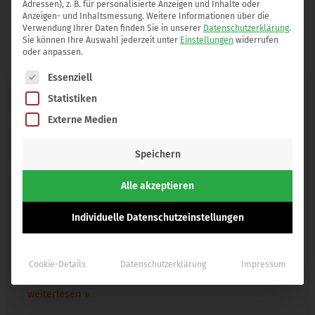
Adressen), z. B. für personalisierte Anzeigen und Inhalte oder
Anzeigen- und Inhaltsmessung.
Weitere Informationen über die
Verwendung Ihrer Daten finden Sie in unserer
Datenschutzerklärung
.
Sie können Ihre Auswahl jederzeit unter
Einstellungen
widerrufen
oder anpassen.
Es folgt eine Liste der Service-Gruppen, für die eine Einwilli
Essenziell
weitere Beiträge
Statistiken
Externe Medien
Mala setzt sich vor der UNO für die Bildung
Speichern
der Frauen in aller Welt ein
15. Juli 2013
Alle akzeptieren
Die damals 14-jährige Mala, damals schon Bloggerin
Individuelle Datenschutzeinstellungen
für Frauenrechte sehr engagiert, wurde in Pakistan
durch eine Schußverletzung der Talibans schwer
verletzt. Sie überlebte und setzt…
Cookie-Details
Datenschutzerklärung
Impressum
weiterlesen »