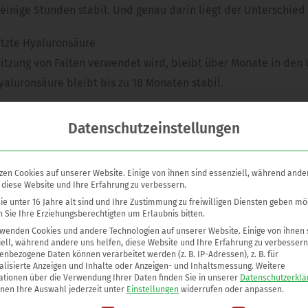
 einige Stunden stabil. Und genau darin liegt der Unterschied
etzte Hyaluronsäure
itzung von Falten verwendet wird, bleibt über Monate in den 
yaluronsäure bleibt bis zu 18 Monaten stabil.
 Hyaluronsäure verwendet man Eiweißmoleküle, die in einem s
Datenschutzeinstellungen
ionen wie z. B. allergische Reaktionen, die sich in Form vo
zen Cookies auf unserer Website. Einige von ihnen sind essenziell, während ande
 diese Website und Ihre Erfahrung zu verbessern.
dliche Vernetzungsgrade der Hyaluronsäure
e unter 16 Jahre alt sind und Ihre Zustimmung zu freiwilligen Diensten geben mö
eprodukte einen unterschiedlichen Reinheits- und Hebegrad. 
 Sie Ihre Erziehungsberechtigten um Erlaubnis bitten.
terschiede im Preis, die sich jedoch auch in der Qualität und
rwenden Cookies und andere Technologien auf unserer Website. Einige von ihnen 
ell, während andere uns helfen, diese Website und Ihre Erfahrung zu verbessern
nbezogene Daten können verarbeitet werden (z. B. IP-Adressen), z. B. für
alisierte Anzeigen und Inhalte oder Anzeigen- und Inhaltsmessung.
Weitere
ationen über die Verwendung Ihrer Daten finden Sie in unserer
Datenschutzerklä
ppenfalten mit Hyaluronsäure behandeln
nnen Ihre Auswahl jederzeit unter
Einstellungen
widerrufen oder anpassen.