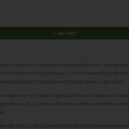
1. Juni 2022
isch. Wenn die Falten jedoch etwas Müdes oder Trauriges he
ff zu einer Creme mit Hyaluronsäure, um die Behandlung der u
nterspritzung beim Plastischen Chirurgen sparen, oder nicht?
äuren haben verschiedene Eigenschaften und wirken somit ande
e gute Nachricht: Dr. Mariam Omar kann diese Faltenbehandlun
en.
 was Sie alles zu den Eigenschaften der Hyaluronsäuren wisse