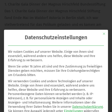
1. Charite Gala Dinner der Magnus Hirschfeld Bundesstiftung
Das 1. Charite Gala Dinner der Magnus Hirschfeld Stiftung
fand Ende Mai im Waldorf Astoria in Berlin statt. Ich war
stellvertretend für das Polikum geladen und es kamen am
dem Abend über 32.000 Euro an Spenden zusammen.
Mit die
Datenschutzeinstellungen
Prominenz aus Politik, Wirtschaft und Berliner Gesellschaft
waren geladen. Es war insgesamt ein sehr aufgeklärter,
fröhlicher Abend an dem viele Spendengelder flossen. Alles
Wir nutzen Cookies auf unserer Website. Einige von ihnen sind
essenziell, während andere uns helfen, diese Website und Ihre
sehr schön in Bildern zu sehen unter
www.mh-stiftung.de
.
Erfahrung zu verbessern.
Wenn Sie unter 16 Jahre alt sind und Ihre Zustimmung zu freiwilligen
Ich freue mich schon auf die noch folgenden
Diensten geben möchten, müssen Sie Ihre Erziehungsberechtigten
um Erlaubnis bitten.
spendenreichen Abende zugunsten dieser Bundesstiftung!
Wir verwenden Cookies und andere Technologien auf unserer
Website. Einige von ihnen sind essenziell, während andere uns
helfen, diese Website und Ihre Erfahrung zu verbessern.
Personenbezogene Daten können verarbeitet werden (z. B. IP-
Adressen), z. B. für personalisierte Anzeigen und Inhalte oder
Anzeigen- und Inhaltsmessung.
Weitere Informationen über die
Verwendung Ihrer Daten finden Sie in unserer
Datenschutzerklärung
.
Sie können Ihre Auswahl jederzeit unter
Einstellungen
widerrufen