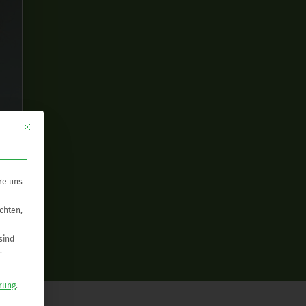
Mit diesem Button wird der Dialog geschlossen. Seine Funktionalität ist ide
re uns
chten,
sind
.
rung
.