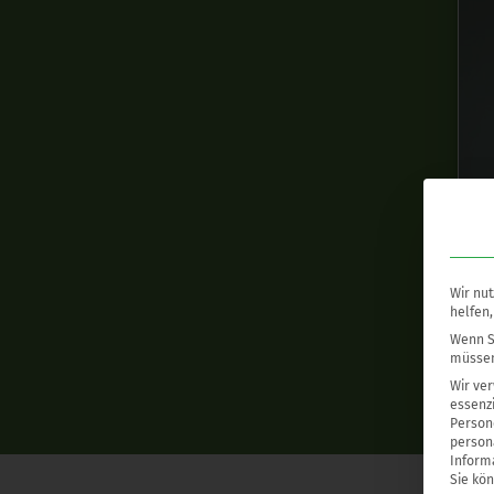
Wir nut
helfen,
Wenn Si
müssen
Wir ve
essenzi
Persone
person
Inform
Sie kö