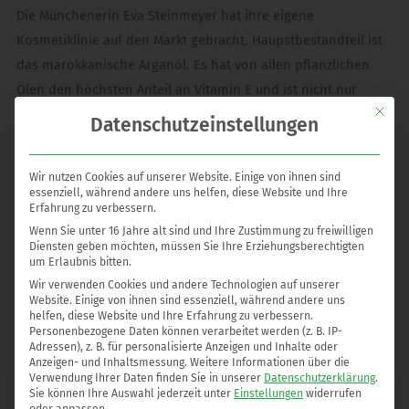
Die Münchenerin Eva Steinmeyer hat ihre eigene
Kosmetiklinie auf den Markt gebracht, Haupstbestandteil ist
das marokkanische Arganöl. Es hat von allen pflanzlichen
Ölen den höchsten Anteil an Vitamin E und ist nicht nur
Mit die
feuchtigkeitsspendend, sondern besitzt auch eine
Datenschutzeinstellungen
entzündungshemmende Wirkung. Das Öl wird von einer
sozialen Frauenkooperativen in Marokko hergestellt. Das
Wir nutzen Cookies auf unserer Website. Einige von ihnen sind
Chariteprodukt, der Lipbalm „Kiss&Help“ leitet von jedem
essenziell, während andere uns helfen, diese Website und Ihre
Erfahrung zu verbessern.
Verkauf 50 Cent direkt an die Frauenkooperative weiter.
Wenn Sie unter 16 Jahre alt sind und Ihre Zustimmung zu freiwilligen
Diensten geben möchten, müssen Sie Ihre Erziehungsberechtigten
http://www.a4cosmetics.de/
um Erlaubnis bitten.
Wir verwenden Cookies und andere Technologien auf unserer
Website. Einige von ihnen sind essenziell, während andere uns
helfen, diese Website und Ihre Erfahrung zu verbessern.
Personenbezogene Daten können verarbeitet werden (z. B. IP-
Adressen), z. B. für personalisierte Anzeigen und Inhalte oder
Anzeigen- und Inhaltsmessung.
Weitere Informationen über die
Verwendung Ihrer Daten finden Sie in unserer
Datenschutzerklärung
.
Sie können Ihre Auswahl jederzeit unter
Einstellungen
widerrufen
weitere Beiträge
oder anpassen.